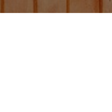
Bolsa sello de ocho
lados kraff con zipper
de 150g
Otras publicaciones